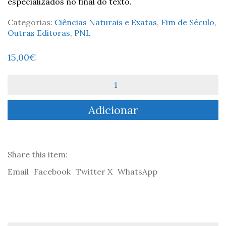
especializados no final do texto.
Categorias:
Ciências Naturais e Exatas
,
Fim de Século
,
Outras Editoras
,
PNL
15,00
€
Quantidade
de
A
Adicionar
Evolução
do
Darwinismo
-
António
Share this item:
Bracinha
Email
Facebook
Twitter X
WhatsApp
Vieira