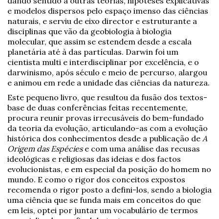
dando sentido a outras teorias, hipóteses explicativas
e modelos dispersos pelo espaço imenso das ciências
naturais, e serviu de eixo director e estruturante a
disciplinas que vão da geobiologia à biologia
molecular, que assim se estendem desde a escala
planetária até à das partículas. Darwin foi um
cientista multi e interdisciplinar por excelência, e o
darwinismo, após século e meio de percurso, alargou
e animou em rede a unidade das ciências da natureza.
Este pequeno livro, que resultou da fusão dos textos-
base de duas conferências feitas recentemente,
procura reunir provas irrecusáveis do bem-fundado
da teoria da evolução, articulando-as com a evolução
histórica dos conhecimentos desde a publicação de
A
Origem das Espécies
e com uma análise das recusas
ideológicas e religiosas das ideias e dos factos
evolucionistas, e em especial da posição do homem no
mundo. E como o rigor dos conceitos expostos
recomenda o rigor posto a defini-los, sendo a biologia
uma ciência que se funda mais em conceitos do que
em leis, optei por juntar um vocabulário de termos