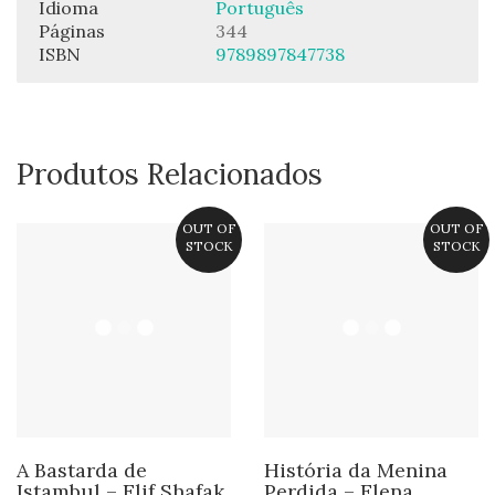
Idioma
Português
Páginas
344
ISBN
9789897847738
Produtos Relacionados
OUT OF
OUT OF
STOCK
STOCK
A Bastarda de
História da Menina
Istambul – Elif Shafak
Perdida – Elena