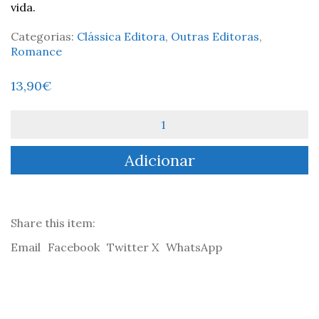
vida.
Categorias:
Clássica Editora
,
Outras Editoras
,
Romance
13,90
€
Quantidade
de
A
Adicionar
Casa
da
Felicidade
-
Edith
Share this item:
Wharton
Email
Facebook
Twitter X
WhatsApp