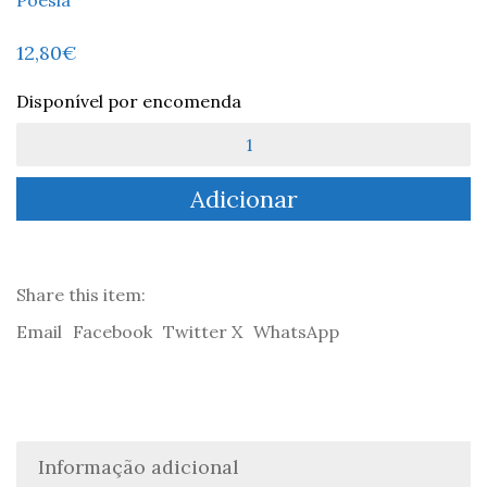
12,80
€
Disponível por encomenda
Quantidade
de
A
Adicionar
Balada
do
Velho
Marinheiro
-
Share this item:
S.
Email
Facebook
Twitter X
WhatsApp
T.
Coleridge
Informação adicional