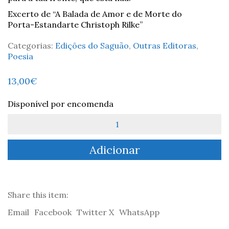
Excerto de “A Balada de Amor e de Morte do
Porta-Estandarte Christoph Rilke”
Categorias:
Edições do Saguão
,
Outras Editoras
,
Poesia
13,00
€
Disponível por encomenda
Quantidade
de
A
Adicionar
Balada
de
Amor
e
Morte
Share this item:
do
Email
Facebook
Twitter X
WhatsApp
Porta-
Estandarte