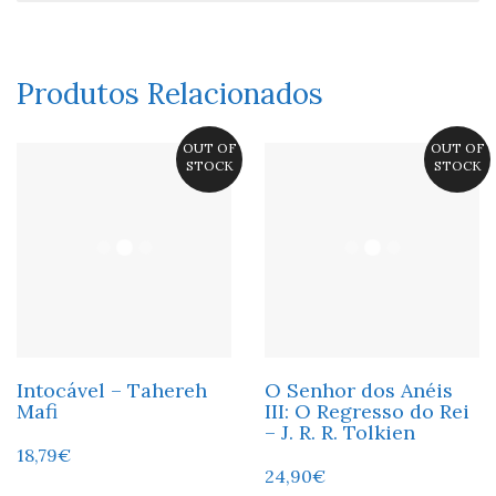
Produtos Relacionados
OUT OF
OUT OF
STOCK
STOCK
Intocável – Tahereh
O Senhor dos Anéis
Mafi
III: O Regresso do Rei
– J. R. R. Tolkien
18,79
€
24,90
€