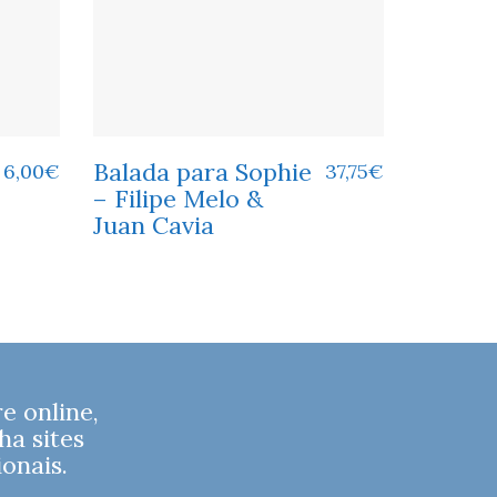
Balada para Sophie
6,00
€
37,75
€
– Filipe Melo &
Juan Cavia
 online,
ha sites
onais.