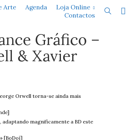
e Arte
Agenda
Loja Online
Contactos
ance Gráfico –
ll & Xavier
George Orwell torna-se ainda mais
nde]
l, adaptando magnificamente a BD este
» [BoDoï]