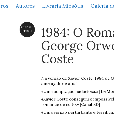
vros
Autores
Livraria Miosótis
Galeria d
1984: O Rom
OUT OF
STOCK
George Orwe
Coste
Na versão de Xavier Coste, 1984 de 
ameaçador e atual.
«Uma adaptação audaciosa.» [Le Mo
«Xavier Coste conseguiu o impossíve
romance de culto.» [Canal BD]
«Uma versão perturbante e terrífica.