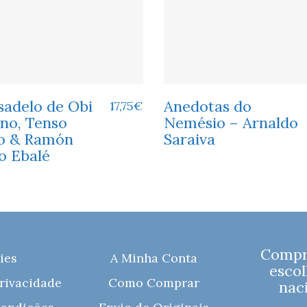
sadelo de Obi
Anedotas do
17,75
€
ino, Tenso
Nemésio – Arnaldo
o & Ramón
Saraiva
o Ebalé
Compre
ies
A Minha Conta
escol
Privacidade
Como Comprar
naci