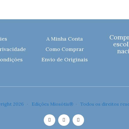
Compre
ies
A Minha Conta
escol
Privacidade
Como Comprar
naci
ondições
Envio de Originais
right 2026 · Edições Miosótis® · Todos os direitos res