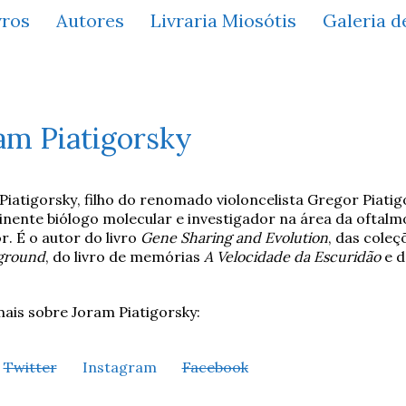
vros
Autores
Livraria Miosótis
Galeria d
am Piatigorsky
Piatigorsky
,
filho do
renomado
violoncelista Gregor Piatig
nente biólogo molecular e
investigador
na área da oftalm
or
.
É o autor do livro
Gene Sharing and Evolution
, das cole
ground
, do livro de memó
rias
A Velocidade da Escuridão
e 
mais sobre Joram Piatigorsky:
Twitter
Instagram
Facebook