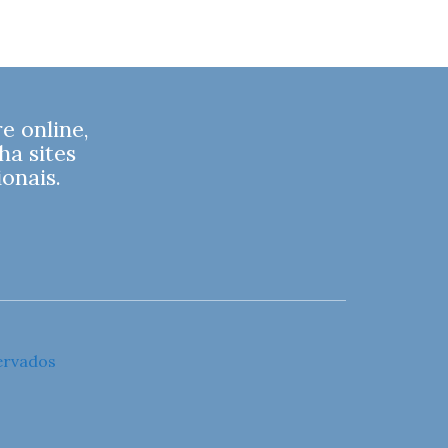
 online,
ha sites
onais.
ervados