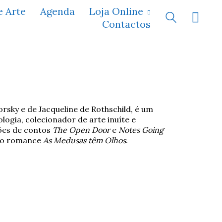
e Arte
Agenda
Loja Online
Contactos
orsky e
de
Jacqueline de Rothschild
,
é um
ologia
, colecionador de arte inuí
te
e
ções de contos
The Open Door
e
Notes Going
do romance
As Medusas têm Olhos
.