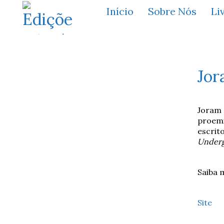
Início
Sobre Nós
Li
Jor
Joram 
proemi
escrit
Under
Saiba 
Site