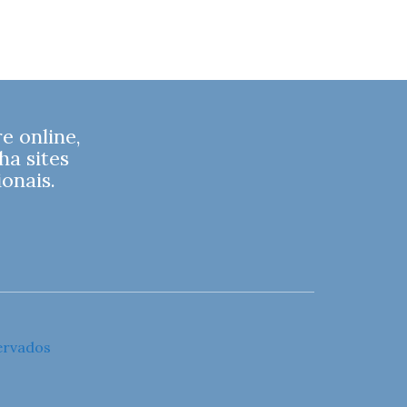
 online,
ha sites
onais.
ervados