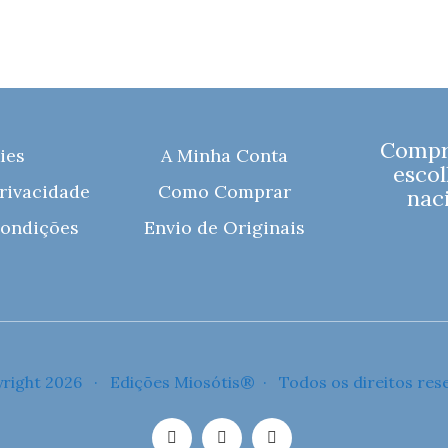
Compre
ies
A Minha Conta
escol
Privacidade
Como Comprar
naci
ondições
Envio de Originais
right 2026 · Edições Miosótis® · Todos os direitos res