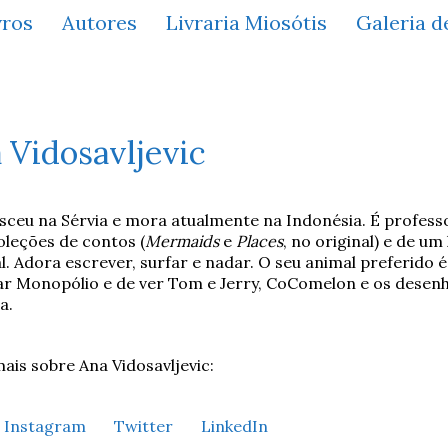
vros
Autores
Livraria Miosótis
Galeria d
 Vidosavljevic
sceu na Sérvia e mora atualmente na Indonésia. É professor
oleções de contos (
Mermaids
e
Places
, no original) e de u
l. Adora escrever, surfar e nadar. O seu animal preferido é
ar Monopólio e de ver Tom e Jerry, CoComelon e os desen
a.
ais sobre Ana Vidosavljevic:
Instagram
Twitter
LinkedIn