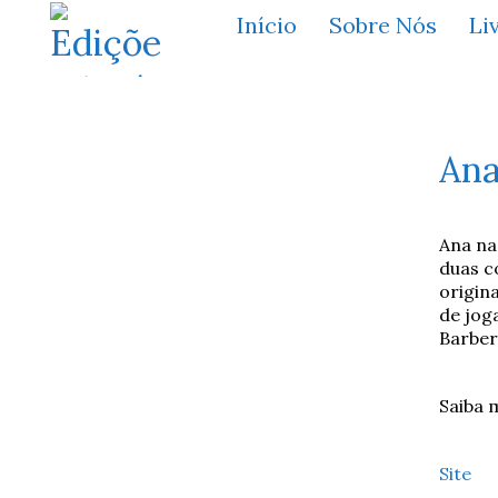
Início
Sobre Nós
Li
Ana
Ana na
duas c
origina
de jog
Barber
Saiba m
Site